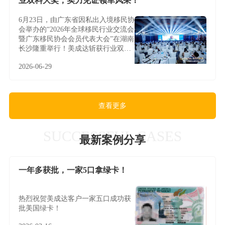
业双料大奖，实力见证领军风采！
6月23日，由广东省因私出入境移民协
会举办的“2026年全球移民行业交流会
暨广东移民协会会员代表大会”在湖南
长沙隆重举行！美成达斩获行业双料
大奖，实力见证领军风采！
2026-06-29
查看更多
SUCCESSFUL CASES
最新案例分享
一年多获批，一家5口拿绿卡！
热烈祝贺美成达客户一家五口成功获
批美国绿卡！