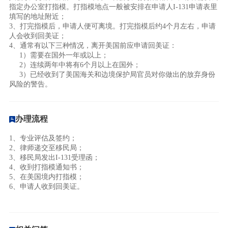
指定办公室打指模。打指模地点一般被安排在申请人I-131申请表里
填写的地址附近；
3、打完指模后，申请人便可离境。打完指模后约4个月左右，申请
人会收到回美证；
4、通常有以下三种情况，离开美国前应申请回美证：
1）需要在国外一年或以上；
2）连续两年中将有6个月以上在国外；
3）已经收到了美国海关和边境保护局官员对你做出的放弃身份
风险的警告。
办理流程
1、专业评估及签约；
2、律师递交至移民局
；
3、移民局发出I-131受理函
；
4、收到打指模通知书
；
5、在美国境内打指模
；
6、申请人收到回美证。