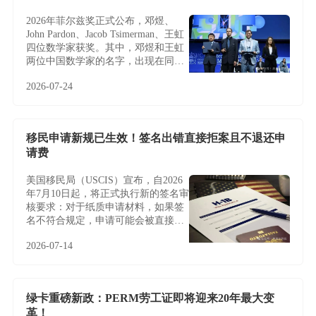
2026年菲尔兹奖正式公布，邓煜、
John Pardon、Jacob Tsimerman、王虹
四位数学家获奖。其中，邓煜和王虹
两位中国数学家的名字，出现在同一
届菲尔兹奖名单中，更让这条新闻多
2026-07-24
了一层特别的意义。
移民申请新规已生效！签名出错直接拒案且不退还申
请费
美国移民局（USCIS）宣布，自2026
年7月10日起，将正式执行新的签名审
核要求：对于纸质申请材料，如果签
名不符合规定，申请可能会被直接拒
收或退回，且通常不会给予补签或修
2026-07-14
改机会。
绿卡重磅新政：PERM劳工证即将迎来20年最大变
革！