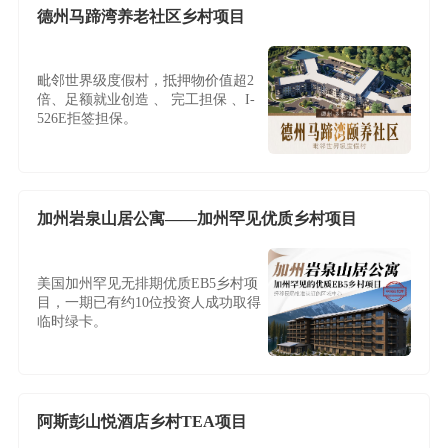
德州马蹄湾养老社区乡村项目
毗邻世界级度假村，抵押物价值超2
倍、足额就业创造 、 完工担保 、I-
526E拒签担保。
加州岩泉山居公寓——加州罕见优质乡村项目
美国加州罕见无排期优质EB5乡村项
目，一期已有约10位投资人成功取得
临时绿卡。
阿斯彭山悦酒店乡村TEA项目