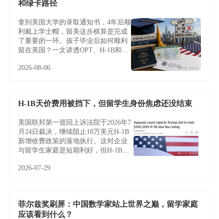
和绿卡路径
拿到美国大学的录取通知书，4年后顺
利戴上学士帽，留美这步棋算是完成
了重要的一环。孩子毕业后如何顺利
留在美国？一文讲透OPT、H-1B和绿
卡路径
2026-08-06
H-1B天价费用被挡下，但留学生身份焦虑还没结束
美国联邦第一巡回上诉法院于2026年7
月24日裁决，继续阻止10万美元H-1B
新增收费政策的落地执行。这对企业
与留学生家庭是短期利好，但H-1B制
度的根本性难题——名额稀缺、薪资
2026-07-29
加权抽签、雇主绑定与临时身份——
并未因此改变，越来越多家庭正将目
光转向不依赖雇主与抽签的EB-5投资
移民。
菲尔兹奖刷屏：中国数学家站上世界之巅，留学家庭
应该看到什么？