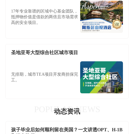
17年专业靠谱的区域中心基金团队，
抵押物价值是借款的两倍且市场需求
高的安全项目。
圣地亚哥大型综合社区城市项目
无排期，城市TEA项目开发商担保完
工。
POPULAR NEWS
动态资讯
孩子毕业后如何顺利留在美国？一文讲透OPT、H-1B