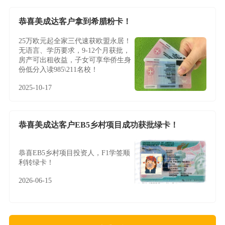
恭喜美成达客户拿到希腊粉卡！
25万欧元起全家三代速获欧盟永居！
无语言、学历要求，9-12个月获批，
房产可出租收益，子女可享华侨生身
份低分入读985\211名校！
2025-10-17
恭喜美成达客户EB5乡村项目成功获批绿卡！
恭喜EB5乡村项目投资人，F1学签顺
利转绿卡！
2026-06-15