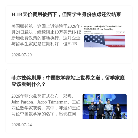
H-1B天价费用被挡下，但留学生身份焦虑还没结束
美国联邦第一巡回上诉法院于2026年7
月24日裁决，继续阻止10万美元H-1B
新增收费政策的落地执行。这对企业
与留学生家庭是短期利好，但H-1B制
度的根本性难题——名额稀缺、薪资
2026-07-29
加权抽签、雇主绑定与临时身份——
并未因此改变，越来越多家庭正将目
光转向不依赖雇主与抽签的EB-5投资
移民。
菲尔兹奖刷屏：中国数学家站上世界之巅，留学家庭
应该看到什么？
2026年菲尔兹奖正式公布，邓煜、
John Pardon、Jacob Tsimerman、王虹
四位数学家获奖。其中，邓煜和王虹
两位中国数学家的名字，出现在同一
届菲尔兹奖名单中，更让这条新闻多
2026-07-24
了一层特别的意义。