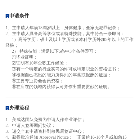
申请条件
1、主申请人年满18周岁以上，身体健康，全家无犯罪记录；
2、主申请人具备高等学位或者特殊技能，其中符合一条即可：
1）高等学历：硕士及以上学历或者本科学历外加5年以上的工作
经验；
2） 特殊技能：满足以下6条中3个条件即可：
①毕业证明；
②证明有10年全职工作经验；
③有一个特定的行业实习的许可或特定职业的资格证书；
④根据自己杰出的能力所得到的年薪或报酬的证据；
⑤主要专业协会会员资格；
⑥在所在的领域内获得认可并作出重要贡献的证明。
办理流程
1、美成达团队免费为申请人作专业评估；
2、申请人签署顾问协议；
3、递交全套申请资料到移民局签证中心；
4、获得批准通知 Approval Notice；（正常约16-18个月或加急15