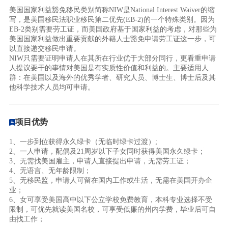
美国国家利益豁免移民类别简称NIW是National Interest Waiver的缩
写，是美国移民法职业移民第二优先(EB-2)的一个特殊类别。因为
EB-2类别需要劳工证，而美国政府基于国家利益的考虑，对那些为
美国国家利益做出重要贡献的外籍人士豁免申请劳工证这一步，可
以直接递交移民申请。
NIW只需要证明申请人在其所在行业优于大部分同行，更看重申请
人提议要干的事情对美国是有实质性价值和利益的。主要适用人
群：在美国以及海外的优秀学者、研究人员、博士生、博士后及其
他科学技术人员均可申请。
项目优势
1、一步到位获得永久绿卡（无临时绿卡过渡）;
2、一人申请，配偶及21周岁以下子女同时获得美国永久绿卡；
3、无需找美国雇主，申请人直接提出申请，无需劳工证；
4、无语言、无年龄限制；
5、无移民监，申请人可留在国内工作或生活，无需在美国开办企
业；
6、女可享受美国高中以下公立学校免费教育，本科专业选择不受
限制，可优先就读美国名校，可享受低廉的州内学费，毕业后可自
由找工作；