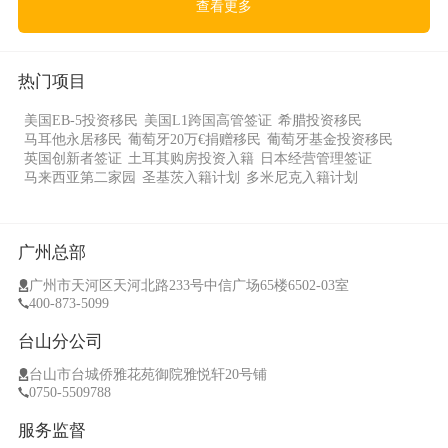
查看更多
热门项目
美国EB-5投资移民
美国L1跨国高管签证
希腊投资移民
马耳他永居移民
葡萄牙20万€捐赠移民
葡萄牙基金投资移民
英国创新者签证
土耳其购房投资入籍
日本经营管理签证
马来西亚第二家园
圣基茨入籍计划
多米尼克入籍计划
广州总部
广州市天河区天河北路233号中信广场65楼6502-03室
400-873-5099
台山分公司
台山市台城侨雅花苑御院雅悦轩20号铺
0750-5509788
服务监督