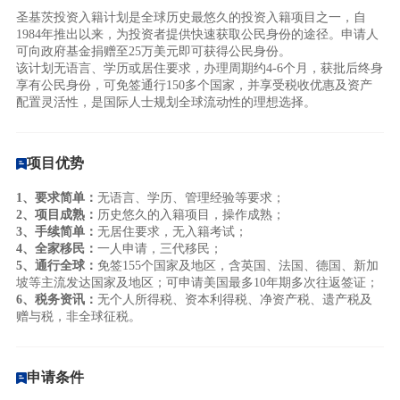
圣基茨投资入籍计划是全球历史最悠久的投资入籍项目之一，自
1984年推出以来，为投资者提供快速获取公民身份的途径。申请人
可向政府基金捐赠至25万美元即可获得公民身份。
该计划无语言、学历或居住要求，办理周期约4-6个月，获批后终身
享有公民身份，可免签通行150多个国家，并享受税收优惠及资产
配置灵活性，是国际人士规划全球流动性的理想选择。
项目优势
1、要求简单：
无语言、学历、管理经验等要求；
2、项目成熟：
历史悠久的入籍项目，操作成熟；
3、手续简单：
无居住要求，无入籍考试；
4、全家移民：
一人申请，三代移民；
5、通行全球：
免签155个国家及地区，含英国、法国、德国、新加
坡等主流发达国家及地区；可申请美国最多10年期多次往返签证；
6、税务资讯：
无个人所得税、资本利得税、净资产税、遗产税及
赠与税，非全球征税。
申请条件