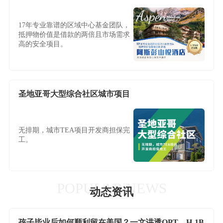
17年专业靠谱的区域中心基金团队，
抵押物价值是借款的两倍且市场需求
高的安全项目。
圣地亚哥大型综合社区城市项目
无排期，城市TEA项目开发商担保完
工。
POPULAR NEWS
动态资讯
孩子毕业后如何顺利留在美国？一文讲透OPT、H-1B