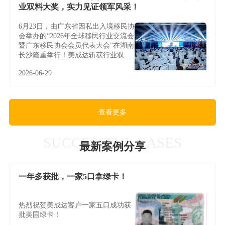
业双料大奖，实力见证领军风采！
6月23日，由广东省因私出入境移民协
会举办的“2026年全球移民行业交流会
暨广东移民协会会员代表大会”在湖南
长沙隆重举行！美成达斩获行业双料
大奖，实力见证领军风采！
2026-06-29
查看更多
SUCCESSFUL CASES
最新案例分享
一年多获批，一家5口拿绿卡！
热烈祝贺美成达客户一家五口成功获
批美国绿卡！