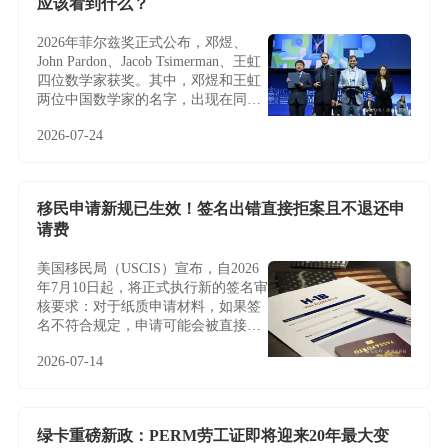
应该看到什么？
2026年菲尔兹奖正式公布，邓煜、
John Pardon、Jacob Tsimerman、王虹
四位数学家获奖。其中，邓煜和王虹
两位中国数学家的名字，出现在同一
届菲尔兹奖名单中，更让这条新闻多
2026-07-24
了一层特别的意义。
移民申请新规已生效！签名出错直接拒案且不退还申
请费
美国移民局（USCIS）宣布，自2026
年7月10日起，将正式执行新的签名审
核要求：对于纸质申请材料，如果签
名不符合规定，申请可能会被直接拒
收或退回，且通常不会给予补签或修
2026-07-14
改机会。
绿卡重磅新政：PERM劳工证即将迎来20年最大变