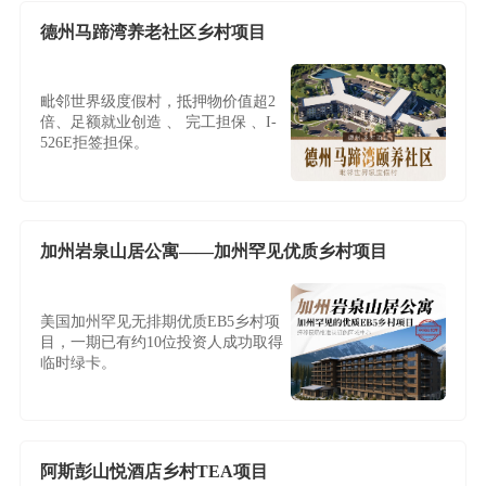
德州马蹄湾养老社区乡村项目
毗邻世界级度假村，抵押物价值超2
倍、足额就业创造 、 完工担保 、I-
526E拒签担保。
加州岩泉山居公寓——加州罕见优质乡村项目
美国加州罕见无排期优质EB5乡村项
目，一期已有约10位投资人成功取得
临时绿卡。
阿斯彭山悦酒店乡村TEA项目