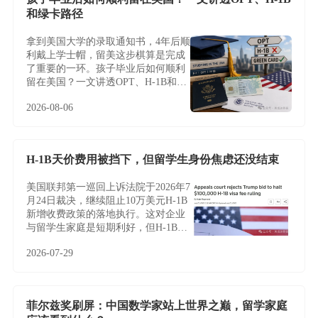
和绿卡路径
拿到美国大学的录取通知书，4年后顺
利戴上学士帽，留美这步棋算是完成
了重要的一环。孩子毕业后如何顺利
留在美国？一文讲透OPT、H-1B和绿
卡路径
2026-08-06
H-1B天价费用被挡下，但留学生身份焦虑还没结束
美国联邦第一巡回上诉法院于2026年7
月24日裁决，继续阻止10万美元H-1B
新增收费政策的落地执行。这对企业
与留学生家庭是短期利好，但H-1B制
度的根本性难题——名额稀缺、薪资
2026-07-29
加权抽签、雇主绑定与临时身份——
并未因此改变，越来越多家庭正将目
光转向不依赖雇主与抽签的EB-5投资
移民。
菲尔兹奖刷屏：中国数学家站上世界之巅，留学家庭