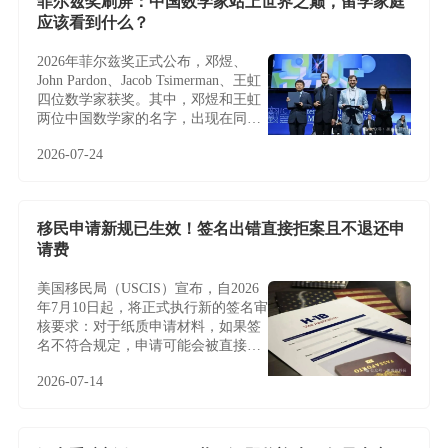
菲尔兹奖刷屏：中国数学家站上世界之巅，留学家庭
应该看到什么？
2026年菲尔兹奖正式公布，邓煜、
John Pardon、Jacob Tsimerman、王虹
四位数学家获奖。其中，邓煜和王虹
两位中国数学家的名字，出现在同一
届菲尔兹奖名单中，更让这条新闻多
2026-07-24
了一层特别的意义。
移民申请新规已生效！签名出错直接拒案且不退还申
请费
美国移民局（USCIS）宣布，自2026
年7月10日起，将正式执行新的签名审
核要求：对于纸质申请材料，如果签
名不符合规定，申请可能会被直接拒
收或退回，且通常不会给予补签或修
2026-07-14
改机会。