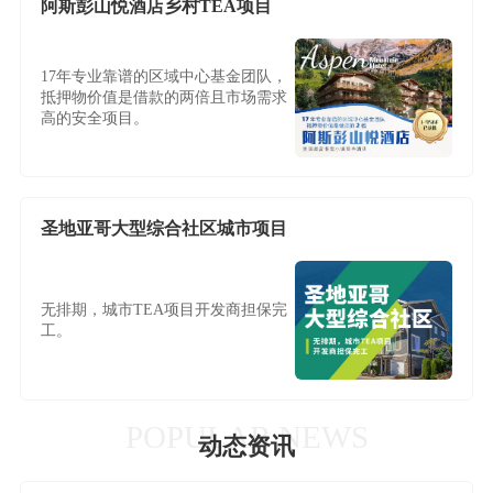
阿斯彭山悦酒店乡村TEA项目
17年专业靠谱的区域中心基金团队，
抵押物价值是借款的两倍且市场需求
高的安全项目。
圣地亚哥大型综合社区城市项目
无排期，城市TEA项目开发商担保完
工。
POPULAR NEWS
动态资讯