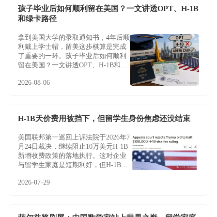
孩子毕业后如何顺利留在美国？一文讲透OPT、H-1B
和绿卡路径
拿到美国大学的录取通知书，4年后顺
利戴上学士帽，留美这步棋算是完成
了重要的一环。孩子毕业后如何顺利
留在美国？一文讲透OPT、H-1B和绿
卡路径
2026-08-06
H-1B天价费用被挡下，但留学生身份焦虑还没结束
美国联邦第一巡回上诉法院于2026年7
月24日裁决，继续阻止10万美元H-1B
新增收费政策的落地执行。这对企业
与留学生家庭是短期利好，但H-1B制
度的根本性难题——名额稀缺、薪资
2026-07-29
加权抽签、雇主绑定与临时身份——
并未因此改变，越来越多家庭正将目
光转向不依赖雇主与抽签的EB-5投资
移民。