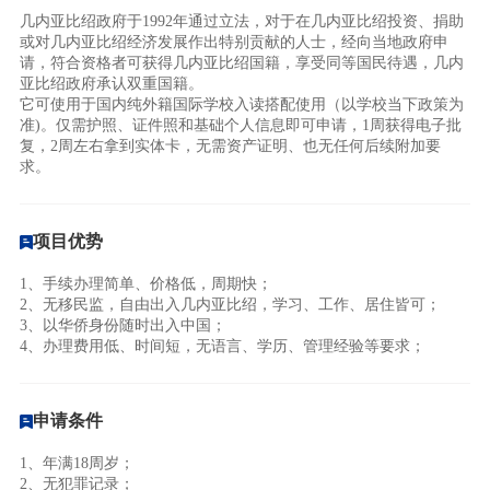
几内亚比绍政府于1992年通过立法，对于在几内亚比绍投资、捐助
或对几内亚比绍经济发展作出特别贡献的人士，经向当地政府申
请，符合资格者可获得几内亚比绍国籍，享受同等国民待遇，几内
亚比绍政府承认双重国籍。
它可使用于国内纯外籍国际学校入读搭配使用（以学校当下政策为
准)。仅需护照、证件照和基础个人信息即可申请，1周获得电子批
复，2周左右拿到实体卡，无需资产证明、也无任何后续附加要
求。
项目优势
1、手续办理简单、价格低，周期快；
2、无移民监，自由出入几内亚比绍，学习、工作、居住皆可；
3、以华侨身份随时出入中国；
4、办理费用低、时间短，无语言、学历、管理经验等要求；
申请条件
1、年满18周岁；
2、无犯罪记录；