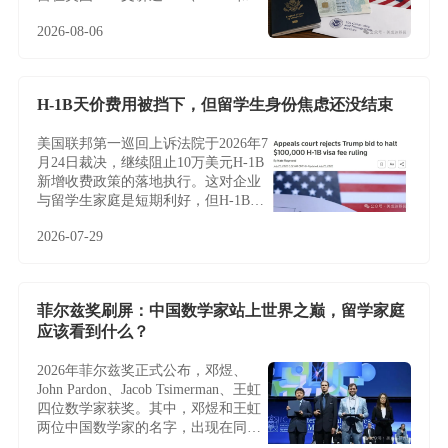
卡路径
2026-08-06
H-1B天价费用被挡下，但留学生身份焦虑还没结束
美国联邦第一巡回上诉法院于2026年7
月24日裁决，继续阻止10万美元H-1B
新增收费政策的落地执行。这对企业
与留学生家庭是短期利好，但H-1B制
度的根本性难题——名额稀缺、薪资
2026-07-29
加权抽签、雇主绑定与临时身份——
并未因此改变，越来越多家庭正将目
光转向不依赖雇主与抽签的EB-5投资
移民。
菲尔兹奖刷屏：中国数学家站上世界之巅，留学家庭
应该看到什么？
2026年菲尔兹奖正式公布，邓煜、
John Pardon、Jacob Tsimerman、王虹
四位数学家获奖。其中，邓煜和王虹
两位中国数学家的名字，出现在同一
届菲尔兹奖名单中，更让这条新闻多