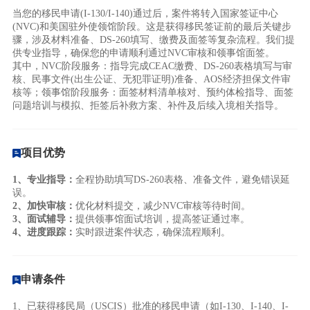
当您的移民申请(I-130/I-140)通过后，案件将转入国家签证中心
(NVC)和美国驻外使领馆阶段。这是获得移民签证前的最后关键步
骤，涉及材料准备、DS-260填写、缴费及面签等复杂流程。我们提
供专业指导，确保您的申请顺利通过NVC审核和领事馆面签。
其中，NVC阶段服务：指导完成CEAC缴费、DS-260表格填写与审
核、民事文件(出生公证、无犯罪证明)准备、AOS经济担保文件审
核等；领事馆阶段服务：面签材料清单核对、预约体检指导、面签
问题培训与模拟、拒签后补救方案、补件及后续入境相关指导。
项目优势
1、专业指导：
全程协助填写DS-260表格、准备文件，避免错误延
误。
2、加快审核：
优化材料提交，减少NVC审核等待时间。
3、面试辅导：
提供领事馆面试培训，提高签证通过率。
4、进度跟踪：
实时跟进案件状态，确保流程顺利。
申请条件
1、已获得移民局（USCIS）批准的移民申请（如I-130、I-140、I-