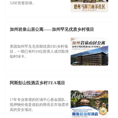
526E拒签担保。
加州岩泉山居公寓——加州罕见优质乡村项目
美国加州罕见无排期优质EB5乡村项
目，一期已有约10位投资人成功取得
临时绿卡。
阿斯彭山悦酒店乡村TEA项目
17年专业靠谱的区域中心基金团队，
抵押物价值是借款的两倍且市场需求
高的安全项目。