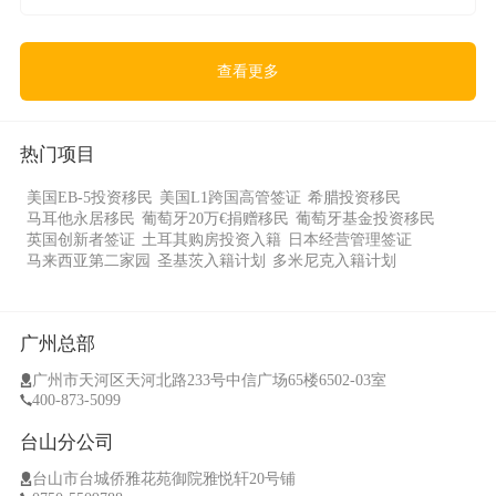
查看更多
热门项目
美国EB-5投资移民
美国L1跨国高管签证
希腊投资移民
马耳他永居移民
葡萄牙20万€捐赠移民
葡萄牙基金投资移民
英国创新者签证
土耳其购房投资入籍
日本经营管理签证
马来西亚第二家园
圣基茨入籍计划
多米尼克入籍计划
广州总部
广州市天河区天河北路233号中信广场65楼6502-03室
400-873-5099
台山分公司
台山市台城侨雅花苑御院雅悦轩20号铺