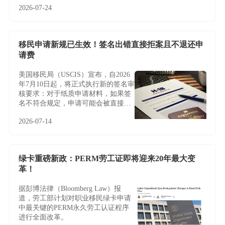
2026-07-24
了一层特别的意义。
移民申请新规已生效！签名出错直接拒案且不退还申
请费
美国移民局（USCIS）宣布，自2026
年7月10日起，将正式执行新的签名审
核要求：对于纸质申请材料，如果签
名不符合规定，申请可能会被直接拒
收或退回，且通常不会给予补签或修
2026-07-14
改机会。
绿卡重磅新政：PERM劳工证即将迎来20年最大变
革！
据彭博法律（Bloomberg Law）报
道，劳工部计划对职业移民绿卡申请
中最关键的PERM永久劳工认证程序
进行全面改革。