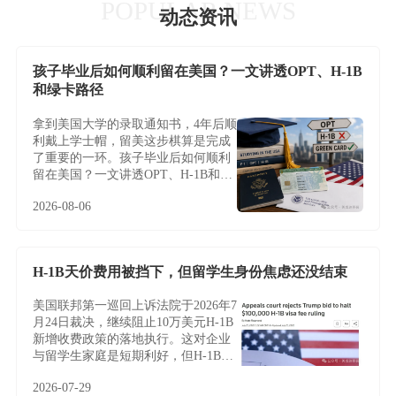
POPULAR NEWS
动态资讯
孩子毕业后如何顺利留在美国？一文讲透OPT、H-1B
和绿卡路径
拿到美国大学的录取通知书，4年后顺
利戴上学士帽，留美这步棋算是完成
了重要的一环。孩子毕业后如何顺利
留在美国？一文讲透OPT、H-1B和绿
卡路径
2026-08-06
H-1B天价费用被挡下，但留学生身份焦虑还没结束
美国联邦第一巡回上诉法院于2026年7
月24日裁决，继续阻止10万美元H-1B
新增收费政策的落地执行。这对企业
与留学生家庭是短期利好，但H-1B制
度的根本性难题——名额稀缺、薪资
2026-07-29
加权抽签、雇主绑定与临时身份——