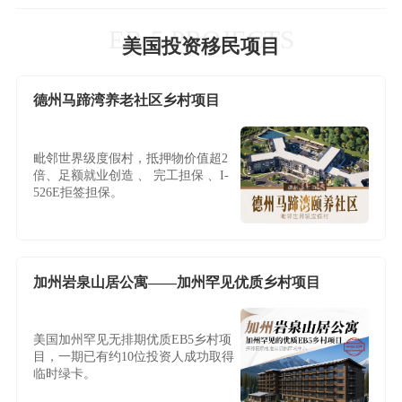
EB-5 PROJECTS
美国投资移民项目
德州马蹄湾养老社区乡村项目
毗邻世界级度假村，抵押物价值超2
倍、足额就业创造 、 完工担保 、I-
526E拒签担保。
加州岩泉山居公寓——加州罕见优质乡村项目
美国加州罕见无排期优质EB5乡村项
目，一期已有约10位投资人成功取得
临时绿卡。