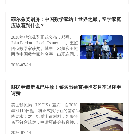
并未因此改变，越来越多家庭正将目
光转向不依赖雇主与抽签的EB-5投资
移民。
菲尔兹奖刷屏：中国数学家站上世界之巅，留学家庭
应该看到什么？
2026年菲尔兹奖正式公布，邓煜、
John Pardon、Jacob Tsimerman、王虹
四位数学家获奖。其中，邓煜和王虹
两位中国数学家的名字，出现在同一
届菲尔兹奖名单中，更让这条新闻多
2026-07-24
了一层特别的意义。
移民申请新规已生效！签名出错直接拒案且不退还申
请费
美国移民局（USCIS）宣布，自2026
年7月10日起，将正式执行新的签名审
核要求：对于纸质申请材料，如果签
名不符合规定，申请可能会被直接拒
收或退回，且通常不会给予补签或修
2026-07-14
改机会。