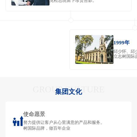
克松总统留下珍贵合影。
1999年
邱少怀、邱
立志树国际
GROUP CULTURE
集团文化
使命愿景
努力提供让客户从心里满意的产品和服务。
树国际品牌，做百年企业