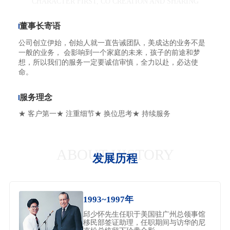
CHARACTER FIRST, CO CREATION AND SHARING
董事长寄语
公司创立伊始，创始人就一直告诫团队，美成达的业务不是
一般的业务， 会影响到一个家庭的未来，孩子的前途和梦
想，所以我们的服务一定要诚信审慎，全力以赴，必达使
命。
服务理念
★ 客户第一
★ 注重细节
★ 换位思考
★ 持续服务
ABOUT HISTORY
发展历程
1993~1997年
邱少怀先生任职于美国驻广州总领事馆
移民部签证助理，任职期间与访华的尼