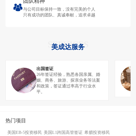
团队精神
与公司目标保持一致，没有完美的个人
只有成功的团队、真诚奉献，追求卓越
SERVICES
美成达服务
出国签证
26年签证经验，熟悉各国亲属、婚
姻、商务、旅游、探亲业务等法案
和政策，签证通过率高于行业水
平。
热门项目
美国EB-5投资移民
美国L1跨国高管签证
希腊投资移民