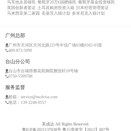
马耳他永居移民
葡萄牙20万€捐赠移民
葡萄牙基金投资移民
英国创新者签证
土耳其购房投资入籍
日本经营管理签证
马来西亚第二家园
圣基茨入籍计划
多米尼克入籍计划
广州总部
广州市天河区天河北路233号中信广场65楼6502-03室
400-873-5099
台山分公司
台山市台城侨雅花苑御院雅悦轩20号铺
0750-5509788
服务监督
邮箱：service@mcdvisa.com
电话：139-2248-0557
美成达 All Rights Reserved.
粤ICP备2021137038号
粤公境准字【2012】007号