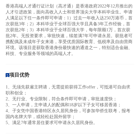
香港高端人才通行证计划（高才通）是香港政府2022年12月推出的
人才引进政策，面向高收入人士和世界顶尖大学本科毕业生。申请
人满足以下任一条件即可申请：1）过去一年收入达250万港币，首
次获批3年；2）本科毕业于全球百强大学且具备3年工作经验，首
次获批2年；3）本科毕业于全球百强大学，每年限额1万，首次获
批2年。无投资要求，审批快速，续签满7年可申请永居。获批者可
携配偶及未成年子女来港，享受优质国际教育、低税率及自由营商
环境。该项目是获取香港身份最快速的通道之一，特别适合金融、
科技、专业服务等领域的高端人才。
项目优势
1、无须先获雇主聘请，无需提前获得工作offer，可抵港可自由求
职和创业；
2、无行业、专业限制，符合条件即可申请，审批速度快；
3、一人申请，主申请人的配偶和18岁以下子女可移居香港；
4、子女凭中国香港特区永久居民身份，可参加华侨生联考，报考
国内名牌大学，或轻松赴国外留学；
5、满足7年通常居住要求可申请永久居民身份。