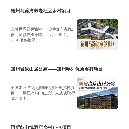
德州马蹄湾养老社区乡村项目
毗邻世界级度假村，抵押物价值超2
倍、足额就业创造 、 完工担保 、I-
526E拒签担保。
加州岩泉山居公寓——加州罕见优质乡村项目
美国加州罕见无排期优质EB5乡村项
目，一期已有约10位投资人成功取得
临时绿卡。
阿斯彭山悦酒店乡村TEA项目