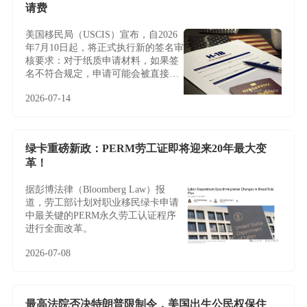
请费
美国移民局（USCIS）宣布，自2026
年7月10日起，将正式执行新的签名审
核要求：对于纸质申请材料，如果签
名不符合规定，申请可能会被直接拒
收或退回，且通常不会给予补签或修
2026-07-14
改机会。
绿卡重磅新政：PERM劳工证即将迎来20年最大变
革！
据彭博法律（Bloomberg Law）报
道，劳工部计划对职业移民绿卡申请
中最关键的PERM永久劳工认证程序
进行全面改革。
2026-07-08
最高法院否决特朗普限制令，美国出生公民权保住