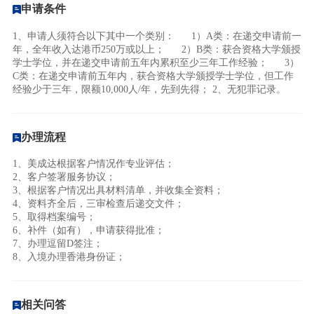
申请条件
1、申请人须符合以下其中一个类别： 1）A类：在递交申请前一
年，全年收入达港币250万或以上； 2）B类：获合资格大学颁授
学士学位，并在递交申请前五年内累积至少三年工作经验； 3）
C类：在递交申请前五年内，获合资格大学颁授学士学位，但工作
经验少于三年，限额10,000人/年，先到先得； 2、无犯罪记录。
办理流程
1、美成达根据客户情况作专业评估；
2、客户签署服务协议；
3、根据客户情况出具材料清单，并收集全资料
；
4、
资料齐全后，三审检查后递交文件
；
5、取得档案编号；
6、
补件（如有），
申请获得批准；
7、办理逗留D签注；
8、入境办理香港身份证；
相关问答