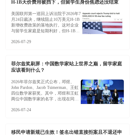
H-1B天价费用被挡下，但留学生身份焦虑还没结束
美国联邦第一巡回上诉法院于2026年7
月24日裁决，继续阻止10万美元H-1B
新增收费政策的落地执行。这对企业
与留学生家庭是短期利好，但H-1B制
度的根本性难题——名额稀缺、薪资
2026-07-29
加权抽签、雇主绑定与临时身份——
并未因此改变，越来越多家庭正将目
光转向不依赖雇主与抽签的EB-5投资
移民。
菲尔兹奖刷屏：中国数学家站上世界之巅，留学家庭
应该看到什么？
2026年菲尔兹奖正式公布，邓煜、
John Pardon、Jacob Tsimerman、王虹
四位数学家获奖。其中，邓煜和王虹
两位中国数学家的名字，出现在同一
届菲尔兹奖名单中，更让这条新闻多
2026-07-24
了一层特别的意义。
移民申请新规已生效！签名出错直接拒案且不退还申