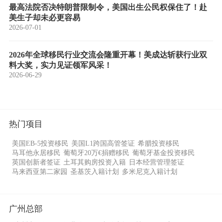
最高法院否决特朗普限制令，美国出生公民权保住了！赴
美生子却未必更容易
2026-07-01
2026年全球移民行业交流会隆重开幕！美成达斩获行业双
料大奖，实力见证领军风采！
2026-06-29
热门项目
美国EB-5投资移民
美国L1跨国高管签证
希腊投资移民
马耳他永居移民
葡萄牙20万€捐赠移民
葡萄牙基金投资移民
英国创新者签证
土耳其购房投资入籍
日本经营管理签证
马来西亚第二家园
圣基茨入籍计划
多米尼克入籍计划
广州总部