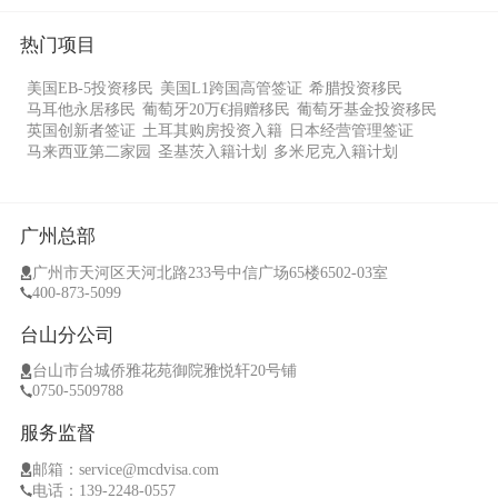
热门项目
美国EB-5投资移民
美国L1跨国高管签证
希腊投资移民
马耳他永居移民
葡萄牙20万€捐赠移民
葡萄牙基金投资移民
英国创新者签证
土耳其购房投资入籍
日本经营管理签证
马来西亚第二家园
圣基茨入籍计划
多米尼克入籍计划
广州总部
广州市天河区天河北路233号中信广场65楼6502-03室
400-873-5099
台山分公司
台山市台城侨雅花苑御院雅悦轩20号铺
0750-5509788
服务监督
邮箱：service@mcdvisa.com
电话：139-2248-0557