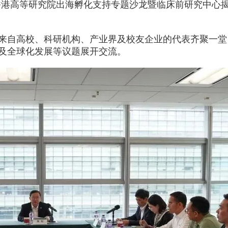
EVUS登记
学香港高等研究院出海孵化支持专题沙龙暨临床前研究中心
格林纳达入籍计
加急预约
新加坡EP
安提瓜入籍计划
民
马来西亚
来自高校、科研机构、产业界及校友企业的代表齐聚一堂
中国香港
及全球化发展等议题展开交流。
马来西亚第二家园