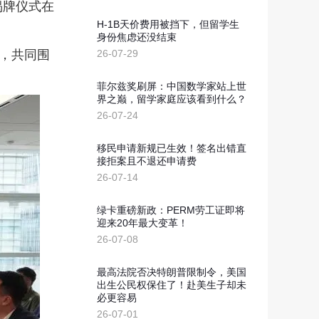
新西兰投资移民
揭牌仪式在
划
H-1B天价费用被挡下，但留学生
几内亚比绍
身份焦虑还没结束
，共同围
26-07-29
几内亚比绍永居移民
菲尔兹奖刷屏：中国数学家站上世
界之巅，留学家庭应该看到什么？
26-07-24
移民申请新规已生效！签名出错直
接拒案且不退还申请费
26-07-14
绿卡重磅新政：PERM劳工证即将
迎来20年最大变革！
26-07-08
最高法院否决特朗普限制令，美国
出生公民权保住了！赴美生子却未
必更容易
26-07-01