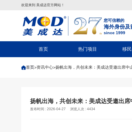
欢迎来到 美成达官方网站！
您可信赖的
海外身份及
since 1999
首页
热门项目
移民
葡萄牙
美国
美洲
美国移民类
欧洲
美国非
首页
资讯中心
扬帆出海，共创未来：美成达受邀出席中
>
>
葡萄牙基金投资移民
美国
配偶团聚签证-F2A/CR1/IR1/K1
希腊
回美签证-S
美国EB-5投资移民
葡萄牙20万€捐赠移民
巴拿马
子女申请父母团聚签证-IR5
马耳他
美国探亲/旅
美国EB-1A杰出人才移民
圣卢西亚
父母申请子女团聚签证
英国
美国商务签证
美国EB-1C跨国高管移民
英国
圣基茨
兄弟姐妹团聚签证-F4
葡萄牙
美国工作签
美国NIW国家利益豁免移民
格林纳达
美国EB-1A/NIW人才移民
塞浦路斯
美国学生签证
英国创新者签证
扬帆出海，共创未来：美成达受邀出席
美国L1跨国高管工签
多米尼克
美国EB-5投资移民
匈牙利
十年签证续
发布时间 : 2026-04-27
浏览人次 : 4434
匈牙利
希腊
安提瓜
美国EB3/EW3劳工移民
美国V92团聚签证
匈牙利长居计划
希腊购房移民
境内调整绿卡-I485
希腊基金投资移民