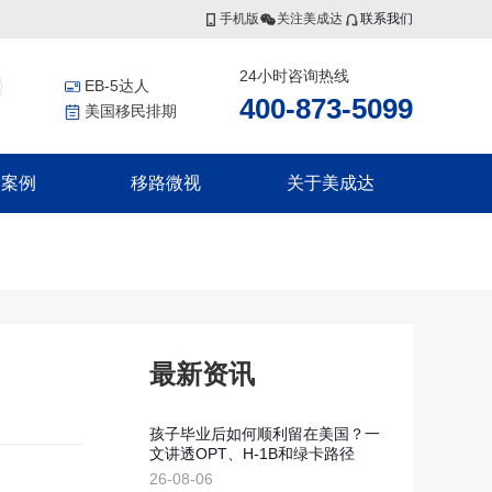
手机版
关注美成达
联系我们
24小时咨询热线
EB-5达人
400-873-5099
美国移民排期
功案例
移路微视
关于美成达
香港投资者入境计划
非洲
更多服务
联系我们
香港高端人才通行证计划
证
几内亚比绍
美国公民海外出生报告
香港优秀人才计划
证
移民税务规划
集团介绍
香港输入内地人才计划
证
香港劳工
证
瓦努阿图
集团风采
最新资讯
瓦努阿图永居移民
瓦努阿图投资入籍计划
孩子毕业后如何顺利留在美国？一
文讲透OPT、H-1B和绿卡路径
新西兰
划
26-08-06
划