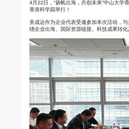
回美证-I131
塞浦路斯
4月22日，“扬帆出海，共创未来”中山大
香港科学园举行！
马耳他
塞浦路斯永居投资移
马耳他永居移民
美成达作为企业代表受邀参加本次活动，与
土耳其
绕企业出海、国际资源链接、科技成果转化