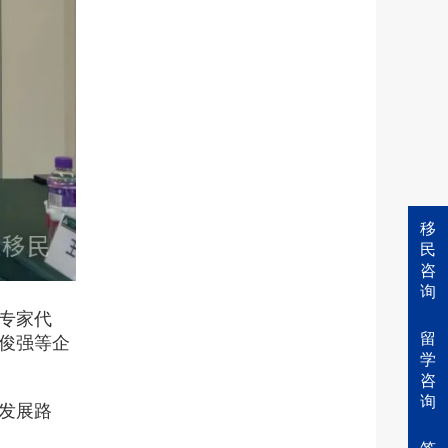
移
民
咨
询
专家代
留
俊强等企
学
咨
询
发展路