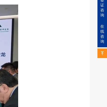
签
证
咨
询
在
线
咨
询