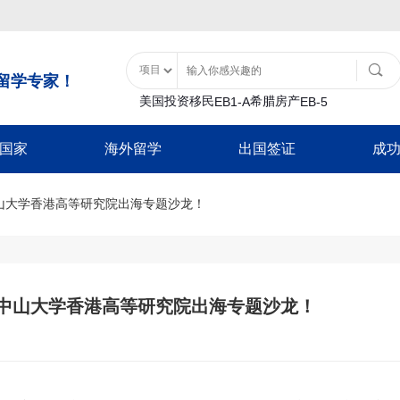
留学专家！
美国投资移民
希腊房产
EB1-A
EB-5
国家
海外留学
出国签证
成
土耳其购房入籍
泰国
移民类
大洋洲
美国特色服务
亚洲
非美签证类
美国留学
土耳其基金投资入籍
山大学香港高等研究院出海专题沙龙！
泰国精英签证
B1
瓦努阿图
移民经济担保规划
士耳其
加拿大配偶团聚签
日本
游签证-B2
新西兰
面签辅导
中国香港
加拿大商旅探亲签
香港留学
巴拿马
-B1
移民签证延期
韩国
新西兰配偶团聚签
日本经营管理签证
证
放弃绿卡
泰国
新西兰商旅探亲签
巴拿马投资移民
日本高度人才签证
澳洲留学
-F1
绿卡遗失
日本
澳洲配偶团聚签证
中山大学香港高等研究院出海专题沙龙！
加勒比地区
签
NVC/领馆服务
新加坡
澳洲商旅探亲签证
韩国
英国留学
入境辅导
马来西亚
英国配偶团聚签证
圣基茨入籍计划
韩国公益存款移民
超龄保护
英国商旅探亲签证
圣卢西亚入籍计
豁免申请-I601
欧洲/申根签证
加拿大留学
多米尼克入籍计
新加坡