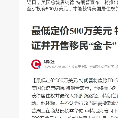
回美证-I131
塞浦路斯
近日，美国总统唐纳德·特朗普宣布，将推出
至少投资500万美元，才能获得美国居住权
马耳他
塞浦路斯永居投资移
马耳他永居移民
土耳其