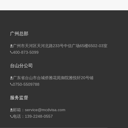
广州总部
广州市天河区天河北路233号中信广场65楼6502-03室
400-873-5099
台山分公司
广东省台山市台城侨雅花苑御院雅悦轩20号铺
0750-5509788
服务监督
邮箱：service@mcdvisa.com
电话：139-2248-0557