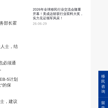
2026年全球移民行业交流会隆重
开幕！美成达斩获行业双料大奖，
实力见证领军风采！
务部长霍
26-06-29
内人士，结
，也必须通
。
移
B-5计划
民
“的保
咨
询
士，建议
留
学