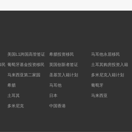
美国L1跨国高管签证
希腊投资移民
马耳他永居移民
移民
葡萄牙基金投资移民
英国创新者签证
土耳其购房投资入籍
马来西亚第二家园
圣基茨入籍计划
多米尼克入籍计划
希腊
马耳他
葡萄牙
土耳其
日本
马来西亚
多米尼克
中国香港