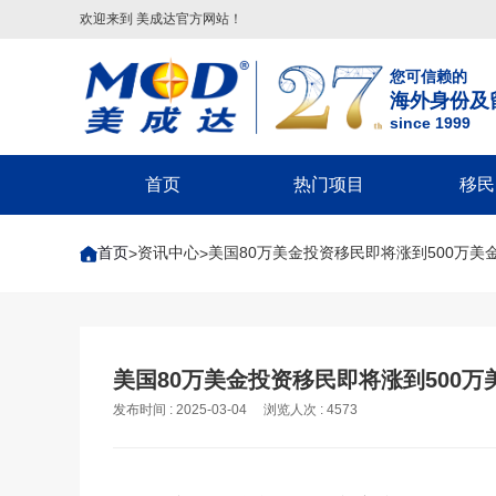
欢迎来到 美成达官方网站！
您可信赖的
海外身份及
since 1999
首页
热门项目
移民
葡萄牙
美国
美洲
美国移民类
欧洲
美国非
首页
资讯中心
美国80万美金投资移民即将涨到500万美
>
>
葡萄牙基金投资移民
美国
配偶团聚签证-F2A/CR1/IR1/K1
希腊
回美签证-S
美国EB-5投资移民
葡萄牙20万€捐赠移民
巴拿马
子女申请父母团聚签证-IR5
马耳他
美国探亲/旅
美国EB-1A杰出人才移民
圣卢西亚
父母申请子女团聚签证
英国
美国商务签证
美国EB-1C跨国高管移民
英国
圣基茨
兄弟姐妹团聚签证-F4
葡萄牙
美国工作签
美国NIW国家利益豁免移民
格林纳达
美国EB-1A/NIW人才移民
塞浦路斯
美国学生签证
英国创新者签证
美国80万美金投资移民即将涨到500万
美国L1跨国高管工签
多米尼克
美国EB-5投资移民
匈牙利
十年签证续
发布时间 : 2025-03-04
浏览人次 : 4573
匈牙利
希腊
安提瓜
美国EB3/EW3劳工移民
美国V92团聚签证
匈牙利长居计划
希腊购房移民
境内调整绿卡-I485
希腊基金投资移民