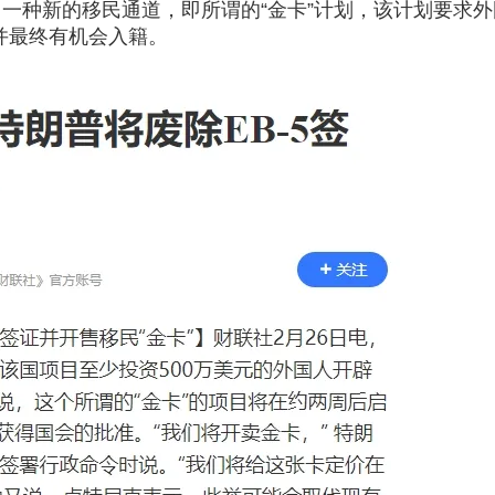
EVUS登记
一种新的移民通道，即所谓的“金卡”计划，该计划要求
格林纳达入籍计
加急预约
新加坡EP
并最终有机会入籍。
安提瓜入籍计划
民
马来西亚
中国香港
马来西亚第二家园