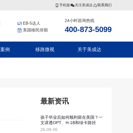
手机版
关注美成达
联系我们
24小时咨询热线
EB-5达人
400-873-5099
美国移民排期
功案例
移路微视
关于美成达
香港投资者入境计划
非洲
更多服务
联系我们
香港高端人才通行证计划
证
几内亚比绍
美国公民海外出生报告
香港优秀人才计划
证
移民税务规划
集团介绍
香港输入内地人才计划
证
香港劳工
证
瓦努阿图
集团风采
最新资讯
瓦努阿图永居移民
瓦努阿图投资入籍计划
孩子毕业后如何顺利留在美国？一
文讲透OPT、H-1B和绿卡路径
新西兰
划
26-08-06
划