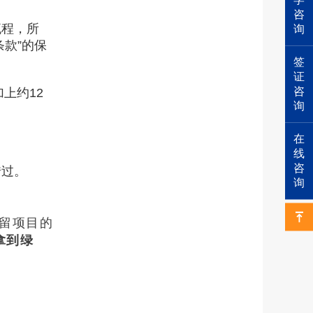
咨
流程，所
询
条款”的保
签
证
咨
上约12
询
在
线
咨
错过。
询
预留项目的
拿到绿