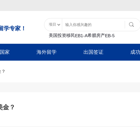
留学专家！
美国投资移民
希腊房产
EB1-A
EB-5
国家
海外留学
出国签证
成
土耳其购房入籍
泰国
移民类
大洋洲
美国特色服务
亚洲
非美签证类
美国留学
土耳其基金投资入籍
金？
泰国精英签证
B1
瓦努阿图
移民经济担保规划
士耳其
加拿大配偶团聚签
日本
游签证-B2
新西兰
面签辅导
中国香港
加拿大商旅探亲签
香港留学
巴拿马
-B1
移民签证延期
韩国
新西兰配偶团聚签
日本经营管理签证
证
放弃绿卡
泰国
新西兰商旅探亲签
巴拿马投资移民
日本高度人才签证
澳洲留学
-F1
绿卡遗失
日本
澳洲配偶团聚签证
美金？
加勒比地区
签
NVC/领馆服务
新加坡
澳洲商旅探亲签证
韩国
英国留学
入境辅导
马来西亚
英国配偶团聚签证
圣基茨入籍计划
韩国公益存款移民
超龄保护
英国商旅探亲签证
圣卢西亚入籍计
豁免申请-I601
欧洲/申根签证
加拿大留学
多米尼克入籍计
新加坡