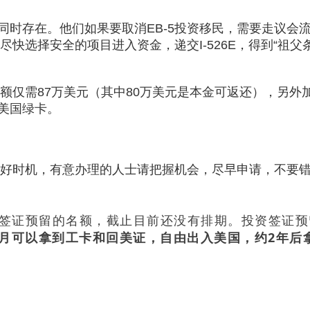
获取免费评估
方案同时存在。他们如果要取消EB-5投资移民，需要走议会
尽快选择安全的项目进入资金，递交I-526E，得到“祖父
金额仅需87万美元（其中80万美元是本金可返还），另外加
美国绿卡。
咨询请扫二微码
预约咨询
费获取资料
的良好时机，有意办理的人士请把握机会，尽早申请，不要
置了签证预留的名额，截止目前还没有排期。投资签证
个月可以拿到工卡和回美证，自由出入美国，约2年后