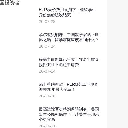
新西兰投资移民
外国投资者
划
H-1B天价费用被挡下，但留学生
几内亚比绍
身份焦虑还没结束
26-07-29
几内亚比绍永居移民
菲尔兹奖刷屏：中国数学家站上世
界之巅，留学家庭应该看到什么？
26-07-24
移民申请新规已生效！签名出错直
接拒案且不退还申请费
26-07-14
绿卡重磅新政：PERM劳工证即将
迎来20年最大变革！
26-07-08
最高法院否决特朗普限制令，美国
出生公民权保住了！赴美生子却未
必更容易
26-07-01