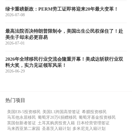
绿卡重磅新政：PERM劳工证即将迎来20年最大变革！
2026-07-08
最高法院否决特朗普限制令，美国出生公民权保住了！赴
美生子却未必更容易
2026-07-01
2026年全球移民行业交流会隆重开幕！美成达斩获行业双
料大奖，实力见证领军风采！
2026-06-29
热门项目
美国EB-5投资移民
美国L1跨国高管签证
希腊投资移民
马耳他永居移民
葡萄牙20万€捐赠移民
葡萄牙基金投资移民
英国创新者签证
土耳其购房投资入籍
日本经营管理签证
马来西亚第二家园
圣基茨入籍计划
多米尼克入籍计划