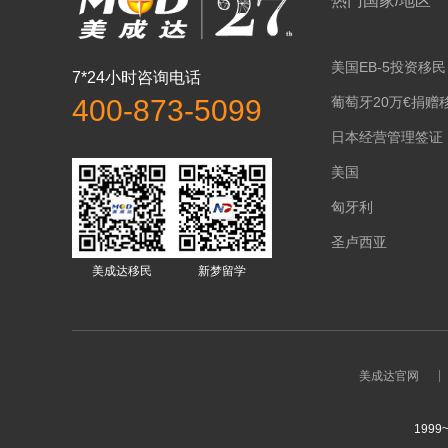
热门国家/地区
美国EB-5投资移民
7*24小时咨询电话
葡萄牙20万€捐赠
400-873-5099
日本经营管理签证
美国
匈牙利
圣卢西亚
美成达移民
新梦留学
美成达官网
1999