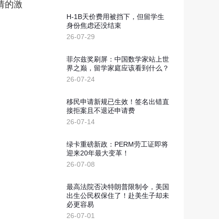
新西兰投资移民
请的激
划
H-1B天价费用被挡下，但留学生
几内亚比绍
身份焦虑还没结束
26-07-29
几内亚比绍永居移民
菲尔兹奖刷屏：中国数学家站上世
界之巅，留学家庭应该看到什么？
26-07-24
移民申请新规已生效！签名出错直
接拒案且不退还申请费
26-07-14
绿卡重磅新政：PERM劳工证即将
迎来20年最大变革！
26-07-08
最高法院否决特朗普限制令，美国
出生公民权保住了！赴美生子却未
必更容易
26-07-01