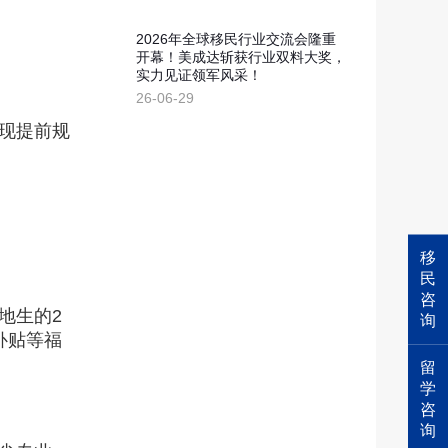
2026年全球移民行业交流会隆重
开幕！美成达斩获行业双料大奖，
实力见证领军风采！
26-06-29
现提前规
。
移
民
咨
地生的2
询
补贴等福
留
学
咨
询