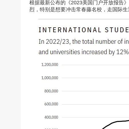
回美证-I131
塞浦路斯
根据最新公布的《2023美国门户开放报告》
烈，特别是想要冲击常春藤名校，走国际生
马耳他
塞浦路斯永居投资移
马耳他永居移民
土耳其