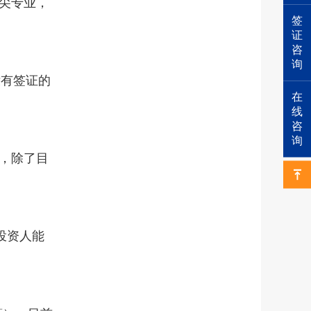
尖专业，
签
证
咨
询
没有签证的
在
线
咨
询
，除了目
投资人能