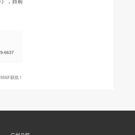
等），目前
-6637
956F获批！