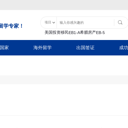
留学专家！
美国投资移民
希腊房产
EB1-A
EB-5
国家
海外留学
出国签证
成
土耳其购房入籍
泰国
移民类
大洋洲
美国特色服务
亚洲
非美签证类
美国留学
土耳其基金投资入籍
泰国精英签证
B1
瓦努阿图
移民经济担保规划
士耳其
加拿大配偶团聚签
日本
游签证-B2
新西兰
面签辅导
中国香港
加拿大商旅探亲签
香港留学
巴拿马
-B1
移民签证延期
韩国
新西兰配偶团聚签
日本经营管理签证
证
放弃绿卡
泰国
新西兰商旅探亲签
巴拿马投资移民
日本高度人才签证
澳洲留学
-F1
绿卡遗失
日本
澳洲配偶团聚签证
加勒比地区
签
NVC/领馆服务
新加坡
澳洲商旅探亲签证
韩国
英国留学
入境辅导
马来西亚
英国配偶团聚签证
圣基茨入籍计划
韩国公益存款移民
超龄保护
英国商旅探亲签证
圣卢西亚入籍计
豁免申请-I601
欧洲/申根签证
加拿大留学
多米尼克入籍计
新加坡