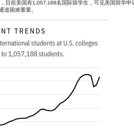
EVUS登记
，目前美国有1,057,188名国际留学生，可见美国留学申
格林纳达入籍计
加急预约
新加坡EP
通道困难重重。
安提瓜入籍计划
民
马来西亚
中国香港
马来西亚第二家园