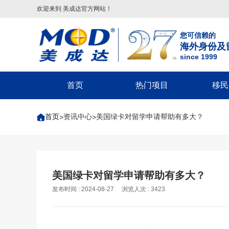
欢迎来到 美成达官方网站！
您可信赖的
海外身份及
since 1999
首页
热门项目
移民
葡萄牙
美国
美洲
美国移民类
欧洲
美国非
首页
资讯中心
美国绿卡对留学申请帮助有多大？
>
>
葡萄牙基金投资移民
美国
配偶团聚签证-F2A/CR1/IR1/K1
希腊
回美签证-S
美国EB-5投资移民
葡萄牙20万€捐赠移民
巴拿马
子女申请父母团聚签证-IR5
马耳他
美国探亲/旅
美国EB-1A杰出人才移民
圣卢西亚
父母申请子女团聚签证
英国
美国商务签证
美国EB-1C跨国高管移民
英国
圣基茨
兄弟姐妹团聚签证-F4
葡萄牙
美国工作签
美国NIW国家利益豁免移民
格林纳达
美国EB-1A/NIW人才移民
塞浦路斯
美国学生签证
英国创新者签证
美国绿卡对留学申请帮助有多大？
美国L1跨国高管工签
多米尼克
美国EB-5投资移民
匈牙利
十年签证续
发布时间 : 2024-08-27
浏览人次 : 3423
匈牙利
希腊
安提瓜
美国EB3/EW3劳工移民
美国V92团聚签证
匈牙利长居计划
希腊购房移民
境内调整绿卡-I485
希腊基金投资移民