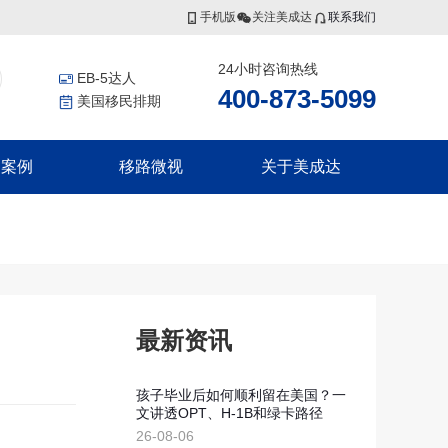
手机版
关注美成达
联系我们
24小时咨询热线
EB-5达人
400-873-5099
美国移民排期
功案例
移路微视
关于美成达
香港投资者入境计划
非洲
更多服务
联系我们
香港高端人才通行证计划
证
几内亚比绍
美国公民海外出生报告
香港优秀人才计划
证
移民税务规划
集团介绍
香港输入内地人才计划
证
香港劳工
证
瓦努阿图
集团风采
最新资讯
瓦努阿图永居移民
瓦努阿图投资入籍计划
孩子毕业后如何顺利留在美国？一
文讲透OPT、H-1B和绿卡路径
新西兰
划
26-08-06
划